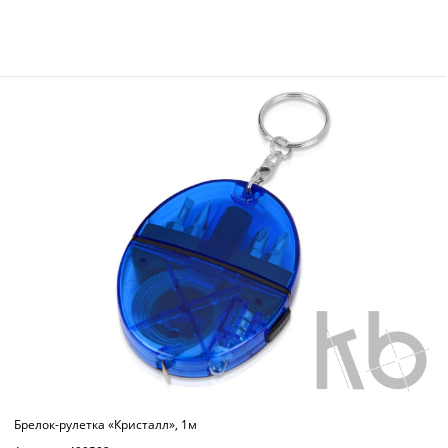
Брелок-рулетка «Кристалл», 1м