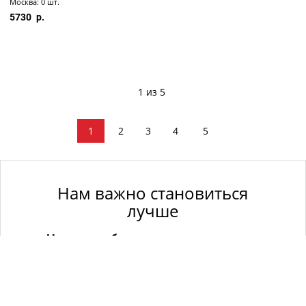
Москва: 0 шт.
5730
1 из 5
1
2
3
4
5
Нам важно становиться
лучше
Насколько была полезна для вас эта
страница?