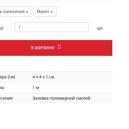
ь нанесение
Макет
о:
шт.
В КОРЗИНУ
ара (см)
4 х 4 х 1 см
лы
1 м
есения
Заливка полимерной смолой