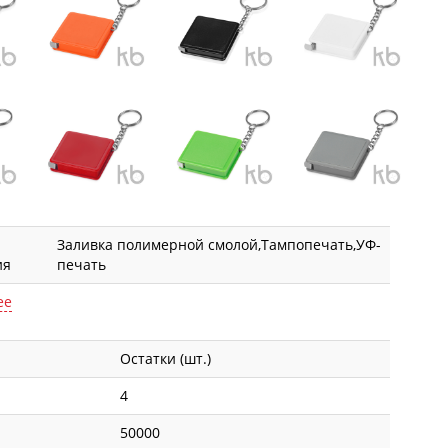
Заливка полимерной смолой,Тампопечать,УФ-
ия
печать
ее
Остатки (шт.)
4
50000