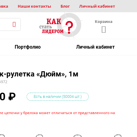
авка
Наши контакты
Блог
Личный кабинет
Корзина
Портфолио
Личный кабинет
к-рулетка «Дюйм», 1м
5972
0
₽
Есть в наличии (50004 шт.)
е цепочки у брелока может отличаться от представленного на