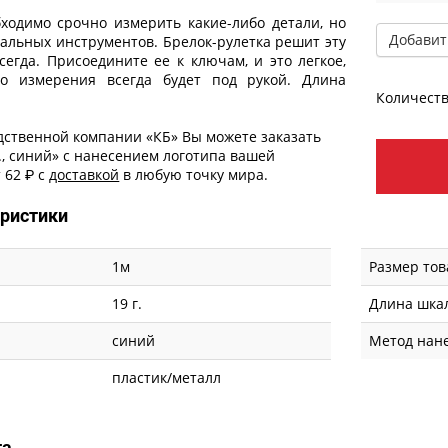
ходимо срочно измерить какие-либо детали, но
Добавит
иальных инструментов. Брелок-рулетка решит эту
сегда. Присоедините ее к ключам, и это легкое,
во измерения всегда будет под рукой. Длина
Количеств
дственной компании «КБ» Вы можете заказать
., синий» с
нанесением логотипа
вашей
 62 ₽ с
доставкой
в любую точку мира.
еристики
1м
Размер тов
19 г.
Длина шка
синий
Метод нан
пластик/металл
та