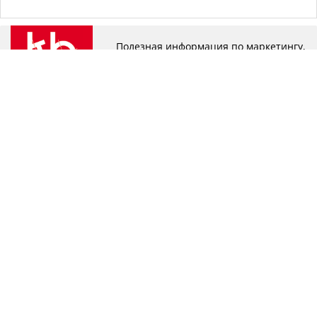
Полезная информация по маркетингу,
рекламе и полиграфическому
производству
Словарь полиграфических терминов
© 2002-2026, kb.gifts
Технические требования к
Рекламно-
предоставляемым материалам
производственная
компания КБ
Контроль качества
Производственная очередь
Тематические статьи
Полезные инструменты
автоматизации
+7 926 655 70 44
Мы в соцсетях
+7 495 790 72 17