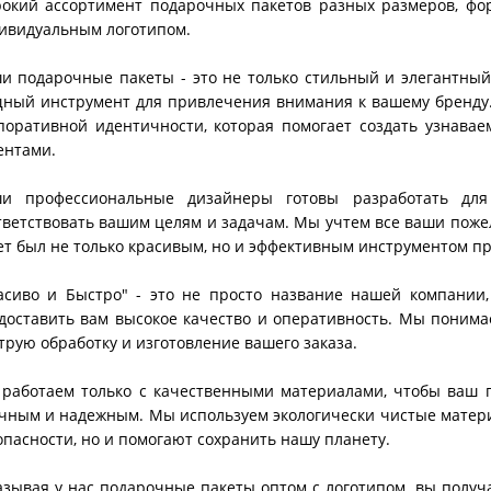
окий ассортимент подарочных пакетов разных размеров, фо
ивидуальным логотипом.
и подарочные пакеты - это не только стильный и элегантный
ный инструмент для привлечения внимания к вашему бренду. 
поративной идентичности, которая помогает создать узнава
ентами.
и профессиональные дизайнеры готовы разработать для
тветствовать вашим целям и задачам. Мы учтем все ваши пож
ет был не только красивым, но и эффективным инструментом п
асиво и Быстро" - это не просто название нашей компании,
доставить вам высокое качество и оперативность. Мы понимае
трую обработку и изготовление вашего заказа.
работаем только с качественными материалами, чтобы ваш п
чным и надежным. Мы используем экологически чистые матери
опасности, но и помогают сохранить нашу планету.
азывая у нас подарочные пакеты оптом с логотипом, вы получа