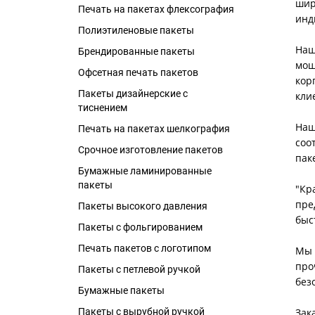
шир
Печать на пакетах флексография
инд
Полиэтиленовые пакеты
Наш
Брендированные пакеты
мощ
Офсетная печать пакетов
кор
Пакеты дизайнерские с
кли
тиснением
Наш
Печать на пакетах шелкография
соо
Срочное изготовление пакетов
пак
Бумажные ламинированные
пакеты
"Кр
пре
Пакеты высокого давления
быс
Пакеты с фольгированием
Печать пакетов с логотипом
Мы 
про
Пакеты с петлевой ручкой
без
Бумажные пакеты
Зак
Пакеты с вырубной ручкой