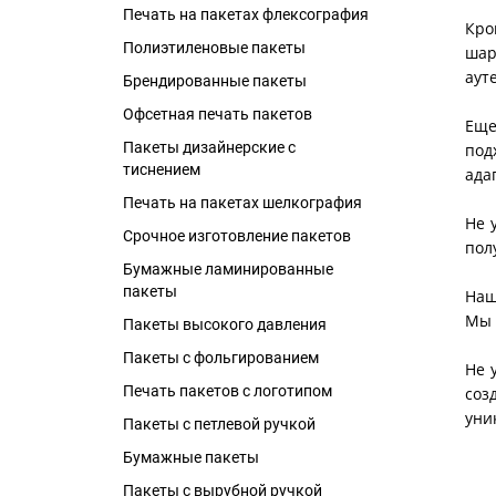
Печать на пакетах флексография
Кро
Полиэтиленовые пакеты
шар
аут
Брендированные пакеты
Офсетная печать пакетов
Еще
Пакеты дизайнерские с
под
тиснением
ада
Печать на пакетах шелкография
Не 
Срочное изготовление пакетов
пол
Бумажные ламинированные
пакеты
Наш
Мы 
Пакеты высокого давления
Пакеты с фольгированием
Не 
Печать пакетов с логотипом
соз
уни
Пакеты с петлевой ручкой
Бумажные пакеты
Пакеты с вырубной ручкой