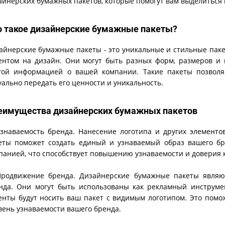
айнерских бумажных пакетов, которые помогут вам выделиться 
о такое дизайнерские бумажные пакеты?
айнерские бумажные пакеты - это уникальные и стильные паке
ентом на дизайн. Они могут быть разных форм, размеров и 
гой информацией о вашей компании. Такие пакеты позволя
уально передать его ценности и уникальность.
еимущества дизайнерских бумажных пакетов
Узнаваемость бренда. Нанесение логотипа и других элемент
еты поможет создать единый и узнаваемый образ вашего бре
панией, что способствует повышению узнаваемости и доверия 
Продвижение бренда. Дизайнерские бумажные пакеты являю
нда. Они могут быть использованы как рекламный инструмен
енты будут носить ваш пакет с видимым логотипом. Это пом
вень узнаваемости вашего бренда.