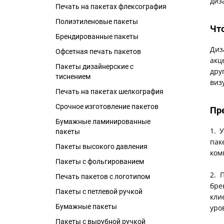
диз
Печать на пакетах флексография
Полиэтиленовые пакеты
Чт
Брендированные пакеты
Диз
Офсетная печать пакетов
акц
Пакеты дизайнерские с
дру
тиснением
виз
Печать на пакетах шелкография
Срочное изготовление пакетов
Пр
Бумажные ламинированные
1. 
пакеты
пак
Пакеты высокого давления
ком
Пакеты с фольгированием
2. 
Печать пакетов с логотипом
бре
Пакеты с петлевой ручкой
кли
Бумажные пакеты
уро
Пакеты с вырубной ручкой