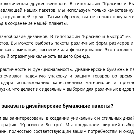
Экологическая дружественность. В типографии "Красиво и Б
тавляющей наших пакетов. Мы используем только качественную
д окружающей среде. Таким образом, вы не только получает
ад в сохранение нашей планеты.
Разнообразие дизайнов. В типографии "Красиво и Быстро" м
етов. Вы можете выбрать пакеты различных форм, размеров и 
ие как ламинация, тиснение или фольгирование. Это позвляе
орый отразит уникальность вашего бренда.
Практичность и функциональность. Дизайнерские бумажные п
спечивают надежную упаковку и защиту товаров во время 
годаря использованию качественных материалов и прочн
рузки, что делает их идеальным выбором для различных видов 
е заказать дизайнерские бумажные пакеты?
и вы заинтересованы в создании уникальных и стильных диза
ографию "Красиво и Быстро". Мы предлагаем широкий выбор
айн, полностью соответствующий вашим потребностям и ожи