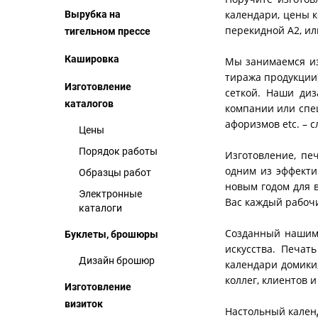
календари, цены 
Вырубка на
перекидной А2, ил
тигельном прессе
Кашировка
Мы занимаемся из
тиража продукции)
Изготовление
сеткой. Наши диз
каталогов
компании или спе
афоризмов etc. – 
Цены
Порядок работы
Изготовление, пе
одним из эффекти
Образцы работ
новым годом для в
Электронные
Вас каждый рабоч
каталоги
Созданный нашими
Буклеты, брошюры
искусства. Печат
Дизайн брошюр
календари домики,
коллег, клиентов и
Изготовление
визиток
Настольный календ