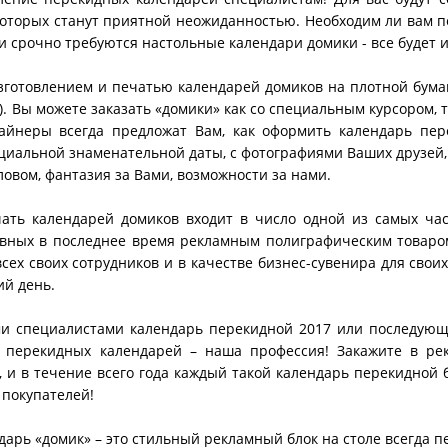
которых станут приятной неожиданностью. Необходим ли вам пе
и срочно требуются настольные календари домики - все будет 
готовлением и печатью календарей домиков на плотной бумаг
. Вы можете заказать «домики» как со специальным курсором, т
айнеры всегда предложат Вам, как оформить календарь пер
циальной знаменательной даты, с фотографиями Ваших друзей,
словом, фантазия за Вами, возможности за нами.
чать календарей домиков входит в число одной из самых част
вных в последнее время рекламным полиграфическим товаром
сех своих сотрудников и в качестве бизнес-сувенира для свои
ий день.
 специалистами календарь перекидной 2017 или последующе
ь перекидных календарей – наша профессия! Закажите в р
 и в течение всего года каждый такой календарь перекидной 
 покупателей!
арь «домик» – это стильный рекламный блок на столе всегда п