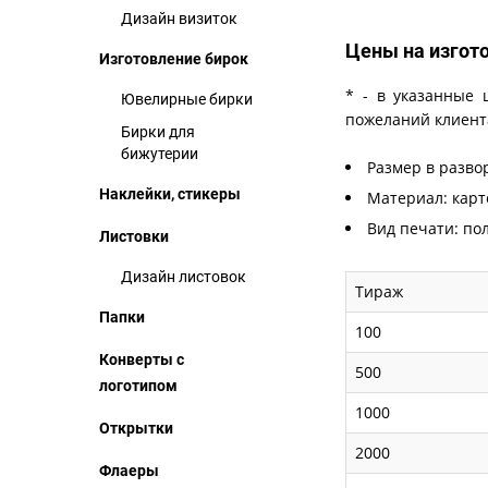
Дизайн визиток
Цены на изгот
Изготовление бирок
* - в указанные 
Ювелирные бирки
пожеланий клиент
Бирки для
бижутерии
Размер в развор
Наклейки, стикеры
Материал: карт
Вид печати: по
Листовки
Дизайн листовок
Тираж
Папки
100
Конверты с
500
логотипом
1000
Открытки
2000
Флаеры