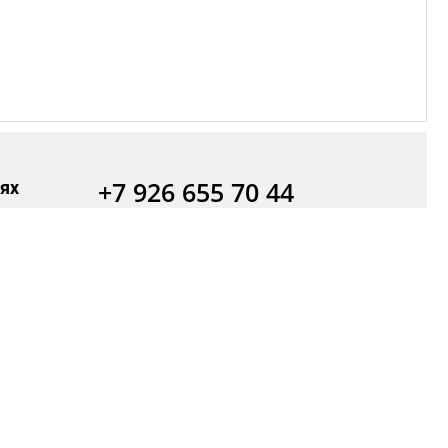
+7 926 655 70 44
ях
+7 495 790 72 17
Информация о защите персональных
данных
Фотостудия
О компании
й