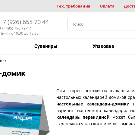
Тех. требования
Оплата
Дост
+7 (926) 655 70 44
+7 (495) 790 72-17
Пн-Пт с 10:30 до 18:30
Сувениры
Упаковка
омик
-домик
Они скорее похожи на шалаш или 
настольных календарей-домиков сраз
настольные календари-домики
п
вариант настенного календаря, н
календарь перекидной
может быт
скрепляются на скотч или «в замочек