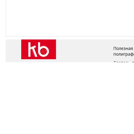
Полезная
полиграф
Словарь 
Техничес
© 2002-2026, kb.gifts
материал
Рекламно-производственная компания КБ
Контроль
Производ
Тематиче
Полезные