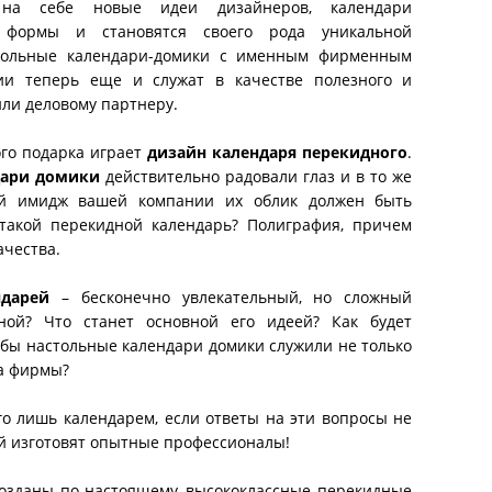
 на себе новые идеи дизайнеров, календари
 формы и становятся своего рода уникальной
стольные календари-домики с именным фирменным
ии теперь еще и служат в качестве полезного и
или деловому партнеру.
ого подарка играет
дизайн календаря перекидного
.
дари домики
действительно радовали глаз и в то же
ый имидж вашей компании их облик должен быть
 такой перекидной календарь? Полиграфия, причем
ачества.
ндарей
– бесконечно увлекательный, но сложный
ной? Что станет основной его идеей? Как будет
чтобы настольные календари домики служили не только
а фирмы?
о лишь календарем, если ответы на эти вопросы не
ой изготовят опытные профессионалы!
созданы по-настоящему высококлассные перекидные