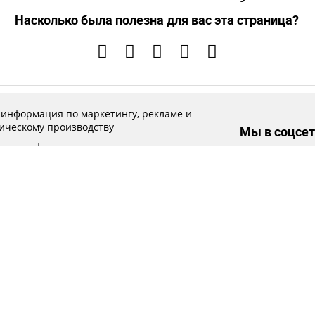
Насколько была полезна для вас эта страница?
 информация по маркетингу, рекламе и
ическому производству
Мы в соцсет
полиграфических терминов
кие требования к предоставляемым
ам
 качества
ственная очередь
ские статьи
 инструменты автоматизации
Представленная информация не является публичной оферто