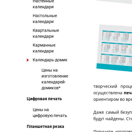
Настенные
календари
Настольные
календари
Квартальные
календари
Карманные
календари
Календарь-домик
Цены на
изготовление
календарей-
творческий проц
домиков*
осуществлена
печ
Цифровая печать
ориентиром во вр
Цены на
Даже самый безуп
цифровую печать
будут найдены. Ст
Планшетная резка
Поручите изготов