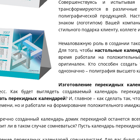
Совершенствуясь и испытывая
трансформируются в различные
полиграфической продукцией. На
знаком (логотипом) Вашей компан
стильного подарка клиенту, коллеге 
Немаловажную роль в создании так
Для того, чтобы
настольные кален
время работали на положительн
оригинален. Кто способен создать
однозначно – полиграфия высшего к
Изготовление перекидных кале
есс. Как будет выглядеть создаваемый календарь перекид
ать перекидных календарей
? И, главное – как сделать так, 
емени, но и работали на формирование положительного имидж
речно созданный календарь домик перекидной останется всег
оит ли в таком случае сомневаться? Пусть календарь перекидн
ление перекидных календарей специалистам! Для вас будут 