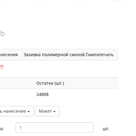
анесения
Заливка полимерной смолой,Тампопечать
ее
Остатки (шт.)
24808
ь нанесение
Макет
о:
шт.