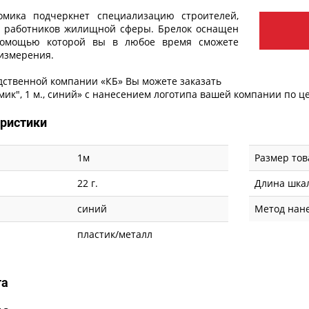
мика подчеркнет специализацию строителей,
х работников жилищной сферы. Брелок оснащен
 помощью которой вы в любое время сможете
измерения.
дственной компании «КБ» Вы можете заказать
ик", 1 м., синий» с
нанесением логотипа
вашей компании по цен
еристики
1м
Размер тов
22 г.
Длина шка
синий
Метод нан
пластик/металл
та