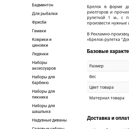
Бадминтон
Брелок в форме до
риелторов и прочи
Для рыбалки
рулеткой 1 м., с
Фрисби
произвести нужные 
Гамаки
В Рекламно-произво
«Брелок-рулетка "Дом
Коврики и
циновки
Базовые характ
Ледянки
Наборы
Размер
аксессуаров
Вес
Наборы для
барбекю
Цвет товара
Наборы для
пикника
Материал товара
Наборы для
шашлыка
Доставка и опла
Надувные диваны
Садовые наборы