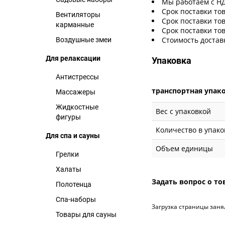
Мы работаем с Н
Срок поставки тов
Вентиляторы
Срок поставки тов
карманные
Срок поставки тов
Стоимость достав
Воздушные змеи
Для релаксации
Упаковка
Антистрессы
транспортная упак
Массажеры
Жидкостные
Вес с упаковкой
фигуры
Количество в упако
Для спа и сауны
Объем единицы
Грелки
Халаты
Задать вопрос о то
Полотенца
Спа-наборы
Загрузка страницы заня
Товары для сауны