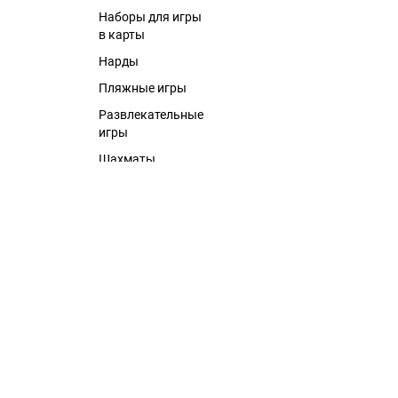
Наборы для игры
в карты
Нарды
Пляжные игры
Развлекательные
игры
Шахматы
Шашки
Инструменты и
мультитулы
Инструменты
Мультитулы
Рулетки
Искусство
Альбомы по