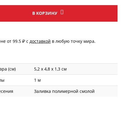
В КОРЗИНУ
е от 99.5 ₽ с
доставкой
в любую точку мира.
ара (см)
5,2 х 4,8 х 1,3 см
лы
1 м
есения
Заливка полимерной смолой