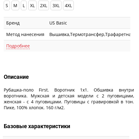
S
M
L
XL
2XL
3XL
4XL
Бренд
US Basic
Метод нанесения
Вышивка,Термотрансфер,Трафаретная п
Подробнее
Описание
Описание
Рубашка-поло First. Воротник 1х1. Обшивка внутри
воротника. Мужская и детская модели с 2 пуговицами,
женская - с 4 пуговицами. Пуговицы с гравировкой в тон.
Пике, 100% хлопок. 160 г/м2.
Базовые характеристики