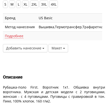
S
M
L
XL
2XL
3XL
4XL
Бренд
US Basic
Метод нанесения
Вышивка,Термотрансфер,Трафаретная п
Подробнее
Добавить нанесение
Макет
Описание
Описание
Рубашка-поло First. Воротник 1х1. Обшивка внутри
воротника. Мужская и детская модели с 2 пуговицами,
женская - с 4 пуговицами. Пуговицы с гравировкой в тон.
Пике, 100% хлопок. 160 г/м2.