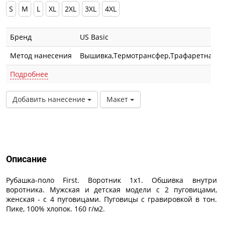
S
M
L
XL
2XL
3XL
4XL
Бренд
US Basic
Метод нанесения
Вышивка,Термотрансфер,Трафаретная п
Подробнее
Добавить нанесение
Макет
Описание
Описание
Рубашка-поло First. Воротник 1х1. Обшивка внутри
воротника. Мужская и детская модели с 2 пуговицами,
женская - с 4 пуговицами. Пуговицы с гравировкой в тон.
Пике, 100% хлопок. 160 г/м2.