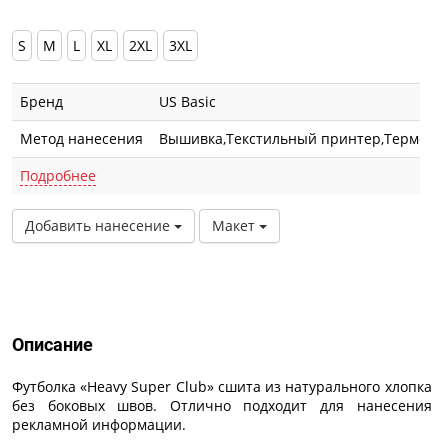
S
M
L
XL
2XL
3XL
Бренд
US Basic
Метод нанесения
Вышивка,Текстильный принтер,Термотра
Подробнее
Добавить нанесение
Макет
Описание
Описание
Футболка «Heavy Super Club» сшита из натурального хлопка
без боковых швов. Отлично подходит для нанесения
рекламной информации.