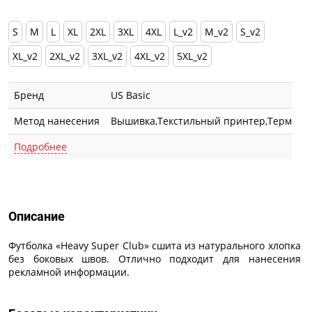
S
M
L
XL
2XL
3XL
4XL
L_v2
M_v2
S_v2
XL_v2
2XL_v2
3XL_v2
4XL_v2
5XL_v2
Бренд
US Basic
Метод нанесения
Вышивка,Текстильный принтер,Термотра
Подробнее
Описание
Описание
Футболка «Heavy Super Club» сшита из натурального хлопка
без боковых швов. Отлично подходит для нанесения
рекламной информации.