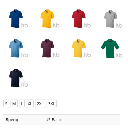
S
M
L
XL
2XL
3XL
Бренд
US Basic