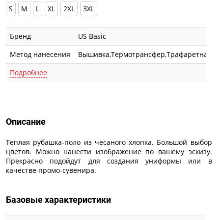
S
M
L
XL
2XL
3XL
Бренд
US Basic
Метод нанесения
Вышивка,Термотрансфер,Трафаретная п
Подробнее
Описание
Описание
Теплая рубашка-поло из чесаного хлопка. Большой выбор
цветов. Можно нанести изображение по вашему эскизу.
Прекрасно подойдут для создания униформы или в
качестве промо-сувенира.
Базовые характеристики