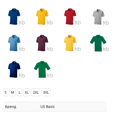
S
M
L
XL
2XL
3XL
Бренд
US Basic