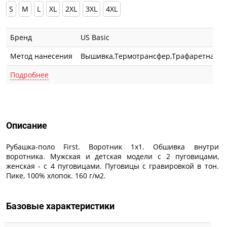
S
M
L
XL
2XL
3XL
4XL
Бренд
US Basic
Метод нанесения
Вышивка,Термотрансфер,Трафаретная п
Подробнее
Описание
Описание
Рубашка-поло First. Воротник 1х1. Обшивка внутри
воротника. Мужская и детская модели с 2 пуговицами,
женская - с 4 пуговицами. Пуговицы с гравировкой в тон.
Пике, 100% хлопок. 160 г/м2.
Базовые характеристики