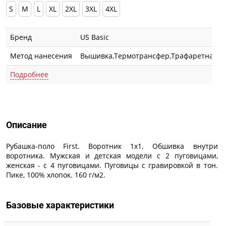
S
M
L
XL
2XL
3XL
4XL
Бренд
US Basic
Метод нанесения
Вышивка,Термотрансфер,Трафаретная п
Подробнее
Описание
Описание
Рубашка-поло First. Воротник 1х1. Обшивка внутри
воротника. Мужская и детская модели с 2 пуговицами,
женская - с 4 пуговицами. Пуговицы с гравировкой в тон.
Пике, 100% хлопок. 160 г/м2.
Базовые характеристики