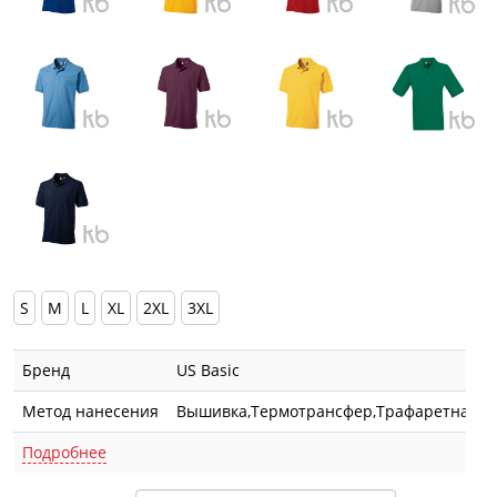
S
M
L
XL
2XL
3XL
Бренд
US Basic
Метод нанесения
Вышивка,Термотрансфер,Трафаретная п
Подробнее