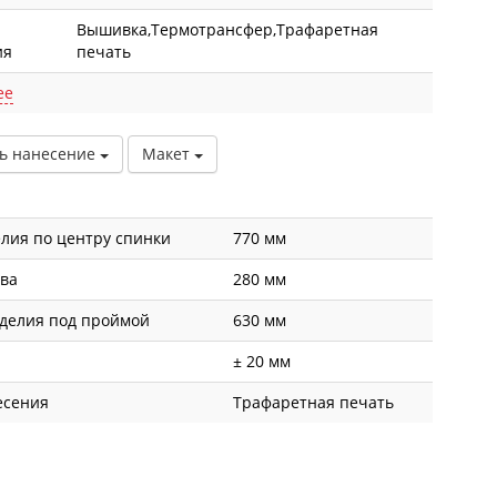
Вышивка,Термотрансфер,Трафаретная
ия
печать
ее
ь нанесение
Макет
лия по центру спинки
770 мм
ава
280 мм
делия под проймой
630 мм
± 20 мм
есения
Трафаретная печать