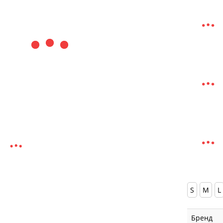
S
M
L
Бренд