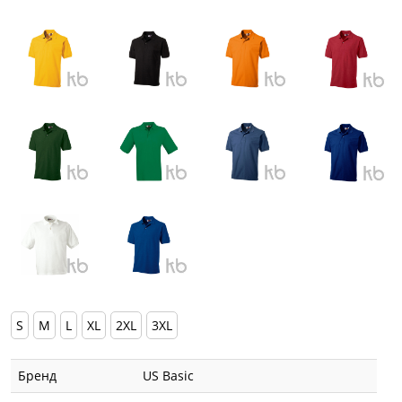
S
M
L
XL
2XL
3XL
Бренд
US Basic