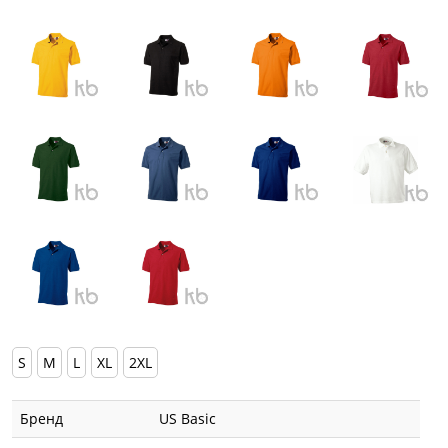
S
M
L
XL
2XL
Бренд
US Basic