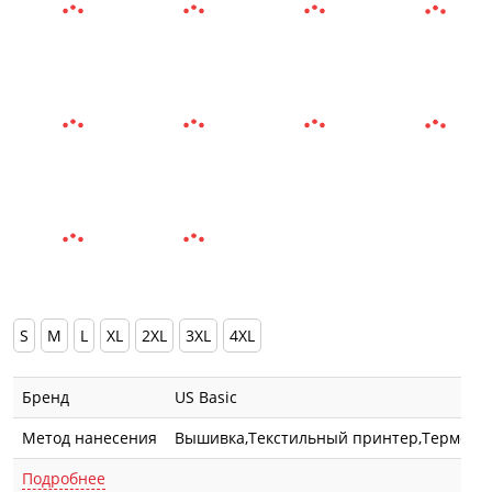
S
M
L
XL
2XL
3XL
4XL
Бренд
US Basic
Метод нанесения
Вышивка,Текстильный принтер,Термотра
Подробнее