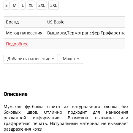
S
M
L
XL
2XL
3XL
Бренд
US Basic
Метод нанесения
Вышивка,Термотрансфер,Трафаретная пе
Подробнее
Добавить нанесение
Макет
Описание
Описание
Мужская футболка сшита из натурального хлопка без
боковых швов. Отлично подходит для нанесения
рекламной информации. Возможна вышивка или
трафаретная печать. Натуральный материал не вызывает
раздражения кожи.