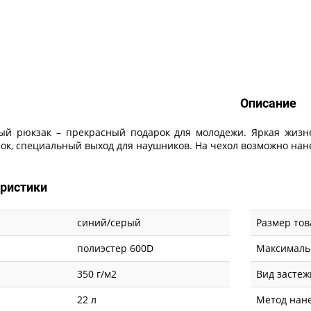
Описание
Описание
й рюкзак – прекрасный подарок для молодежи. Яркая жизне
лок, специальный выход для наушников. На чехол возможно на
еристики
синий/серый
Размер тов
полиэстер 600D
Максималь
350 г/м2
Вид застеж
22 л
Метод нан