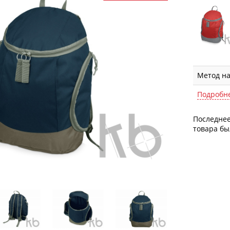
Метод н
Подробн
Последнее
товара был