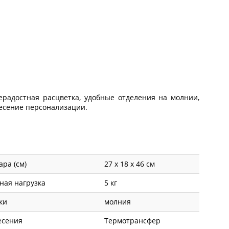
радостная расцветка, удобные отделения на молнии,
несение персонализации.
ара (см)
27 х 18 х 46 см
ная нагрузка
5 кг
ки
молния
есения
Термотрансфер