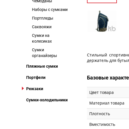
Чемоданы
Наборы с сумками
Портпледы
Саквояжи
Сумки на
колесиках
Сумки
Стильный спортивны
органайзеры
держатель для буты
Пляжные сумки
Базовые характ
Портфели
Рюкзаки
Цвет товара
Сумки-холодильники
Материал товара
Плотность
Вместимость