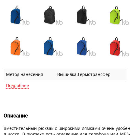
Метод нанесения
Вышивка,Термотрансфер
Подробнее
Описание
Описание
Вместительный рюкзак с широкими лямками очень удобен
в носке. В рюкзаке есть отделение для телефона или МР3-