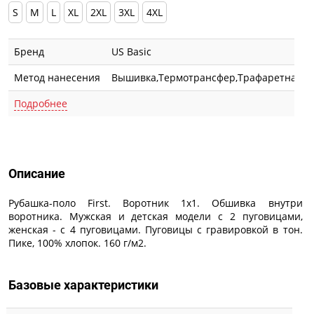
S
M
L
XL
2XL
3XL
4XL
Бренд
US Basic
Метод нанесения
Вышивка,Термотрансфер,Трафаретная п
Подробнее
Описание
Описание
Рубашка-поло First. Воротник 1х1. Обшивка внутри
воротника. Мужская и детская модели с 2 пуговицами,
женская - с 4 пуговицами. Пуговицы с гравировкой в тон.
Пике, 100% хлопок. 160 г/м2.
Базовые характеристики