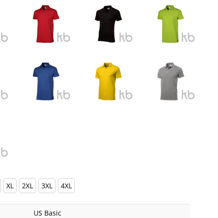
XL
2XL
3XL
4XL
US Basic