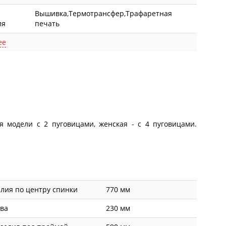
Вышивка,Термотрансфер,Трафаретная
ия
печать
ее
я модели с 2 пуговицами, женская - с 4 пуговицами.
лия по центру спинки
770 мм
ава
230 мм