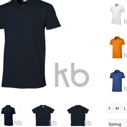
S
M
L
Бренд