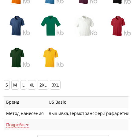
S
M
L
XL
2XL
3XL
Бренд
US Basic
Метод нанесения
Вышивка,Термотрансфер,Трафаретная п
Подробнее