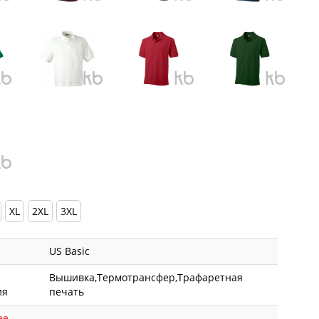
XL
2XL
3XL
US Basic
Вышивка,Термотрансфер,Трафаретная
ия
печать
ее