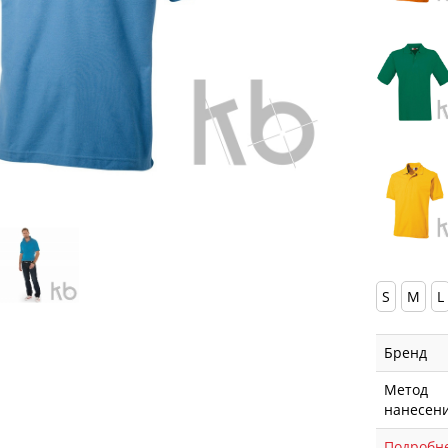
S
M
L
Бренд
Метод
нанесен
Подробн