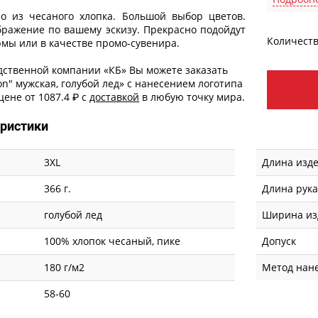
о из чесаного хлопка. Большой выбор цветов.
ражение по вашему эскизу. Прекрасно подойдут
Количеств
рмы или в качестве промо-сувенира.
дственной компании «КБ» Вы можете заказать
on" мужская, голубой лед» с
нанесением логотипа
ене от 1087.4 ₽ с
доставкой
в любую точку мира.
еристики
3XL
Длина изде
366 г.
Длина рук
голубой лед
Ширина из
100% хлопок чесаный, пике
Допуск
180 г/м2
Метод нан
58-60