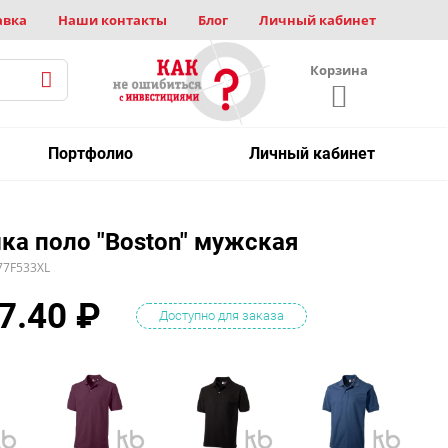
авка
Наши контакты
Блог
Личный кабинет
Корзина
Портфолио
Личный кабинет
ка поло "Boston" мужская
77F533XL
7.40
₽
Доступно для заказа