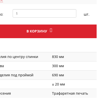
о:
шт.
В КОРЗИНУ
лия по центру спинки
830 мм
ава
300 мм
делия под проймой
690 мм
± 20 мм
есения
Трафаретная печать