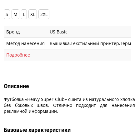
S
M
L
XL
2XL
Бренд
US Basic
Метод нанесения
Вышивка,Текстильный принтер,Термотра
Подробнее
Описание
Описание
Футболка «Heavy Super Club» сшита из натурального хлопка
без боковых швов. Отлично подходит для нанесения
рекламной информации.
Базовые характеристики