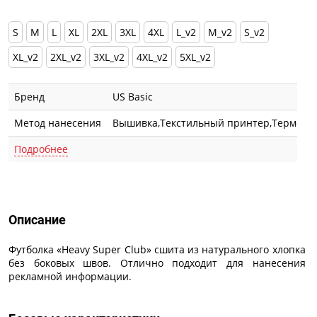
S
M
L
XL
2XL
3XL
4XL
L_v2
M_v2
S_v2
XL_v2
2XL_v2
3XL_v2
4XL_v2
5XL_v2
Бренд
US Basic
Метод нанесения
Вышивка,Текстильный принтер,Термотра
Подробнее
Описание
Описание
Футболка «Heavy Super Club» сшита из натурального хлопка
без боковых швов. Отлично подходит для нанесения
рекламной информации.