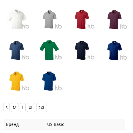
S
M
L
XL
2XL
Бренд
US Basic