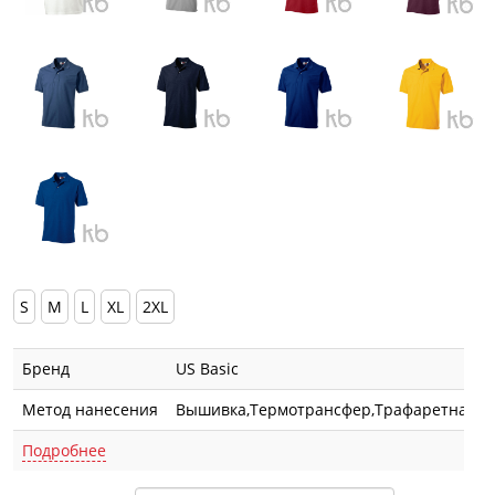
S
M
L
XL
2XL
Бренд
US Basic
Метод нанесения
Вышивка,Термотрансфер,Трафаретная п
Подробнее