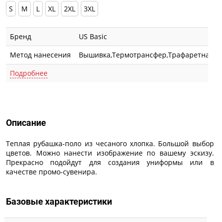
S
M
L
XL
2XL
3XL
Бренд
US Basic
Метод нанесения
Вышивка,Термотрансфер,Трафаретная п
Подробнее
Описание
Описание
Теплая рубашка-поло из чесаного хлопка. Большой выбор
цветов. Можно нанести изображение по вашему эскизу.
Прекрасно подойдут для создания униформы или в
качестве промо-сувенира.
Базовые характеристики