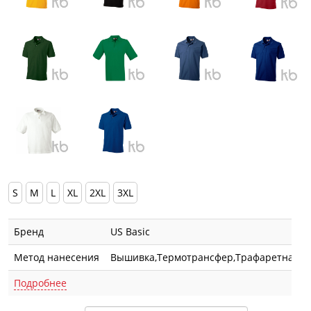
S
M
L
XL
2XL
3XL
Бренд
US Basic
Метод нанесения
Вышивка,Термотрансфер,Трафаретная п
Подробнее