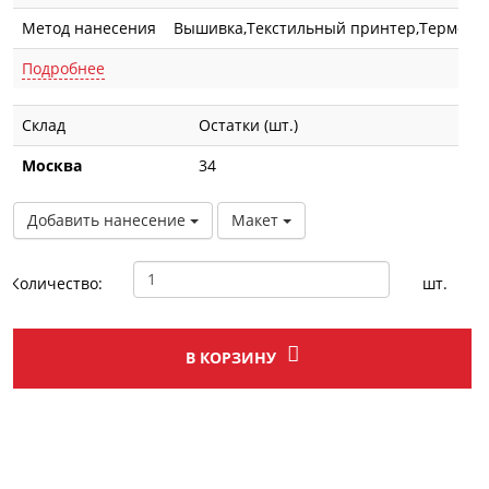
Метод нанесения
Вышивка,Текстильный принтер,Термотра
Подробнее
Склад
Остатки (шт.)
Москва
34
Добавить нанесение
Макет
Количество:
шт.
В КОРЗИНУ
Описание