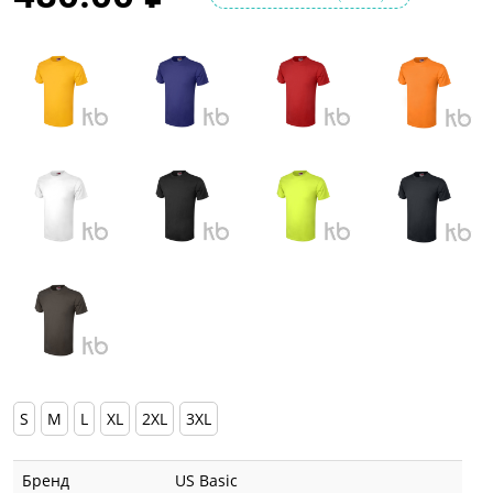
S
M
L
XL
2XL
3XL
Бренд
US Basic