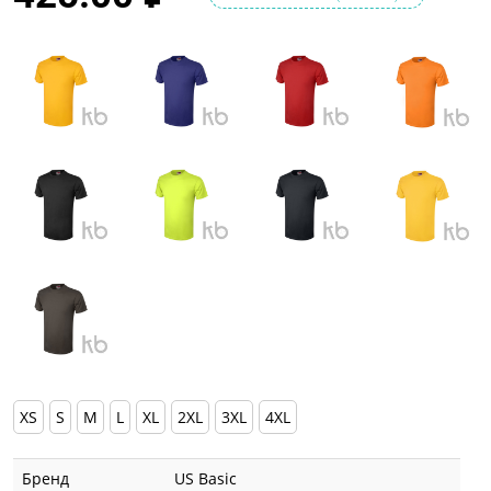
XS
S
M
L
XL
2XL
3XL
4XL
Бренд
US Basic