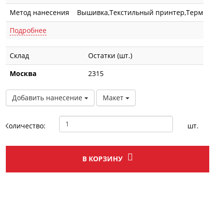
Метод нанесения
Вышивка,Текстильный принтер,Термотра
Подробнее
Склад
Остатки (шт.)
Москва
2315
Добавить нанесение
Макет
Количество:
шт.
В КОРЗИНУ
Описание