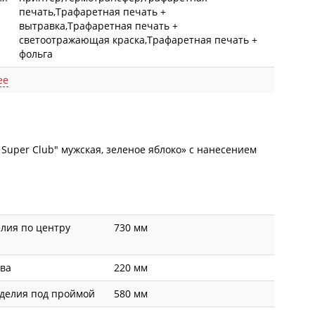
печать,Трафаретная печать +
вытравка,Трафаретная печать +
светоотражающая краска,Трафаретная печать +
фольга
ее
Super Club" мужская, зеленое яблоко» с
нанесением
лия по центру
730 мм
ава
220 мм
делия под проймой
580 мм