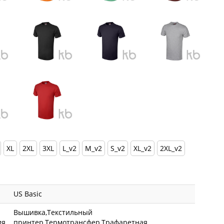
XL
2XL
3XL
L_v2
M_v2
S_v2
XL_v2
2XL_v2
US Basic
Вышивка,Текстильный
ия
принтер,Термотрансфер,Трафаретная