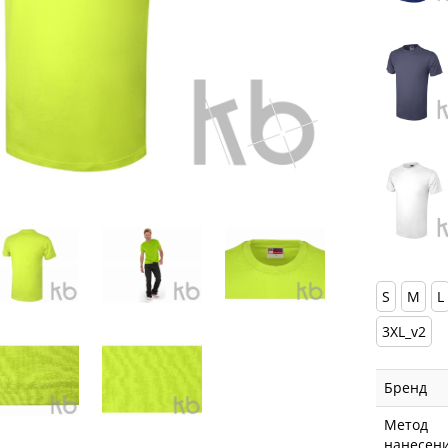
S
M
L
3XL_v2
Бренд
Метод
нанесен