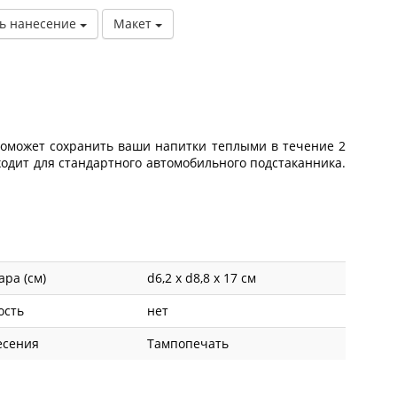
ь нанесение
Макет
 поможет сохранить ваши напитки теплыми в течение 2
ходит для стандартного автомобильного подстаканника.
ара (см)
d6,2 х d8,8 х 17 см
ость
нет
есения
Тампопечать