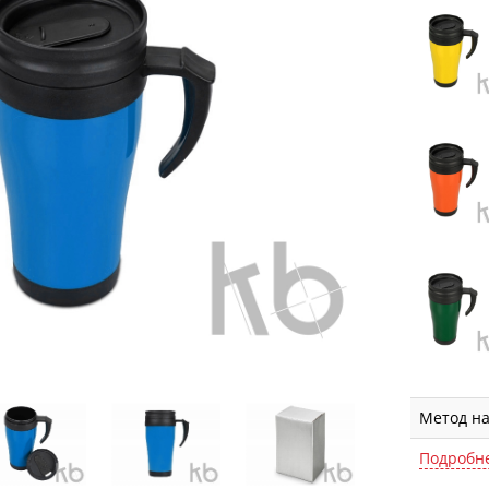
Метод н
Подробн