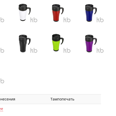
анесения
Тампопечать
ее