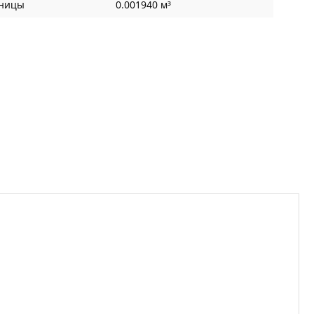
иницы
0.001940 м³