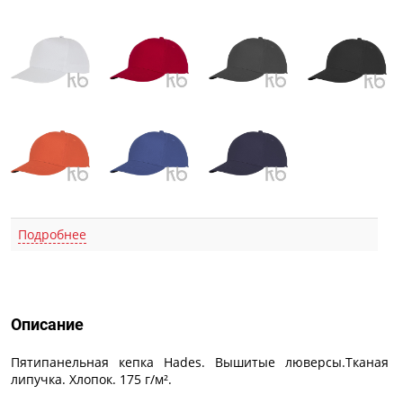
Подробнее
Описание
Описание
Пятипанельная кепка Hades. Вышитые люверсы.Тканая
липучка. Хлопок. 175 г/м².