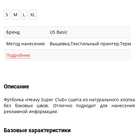
S
M
L
XL
Бренд
US Basic
Метод нанесения
Вышивка,Текстильный принтер,Термотра
Подробнее
Описание
Описание
Футболка «Heavy Super Club» сшита из натурального хлопка
без боковых швов. Отлично подходит для нанесения
рекламной информации.
Базовые характеристики