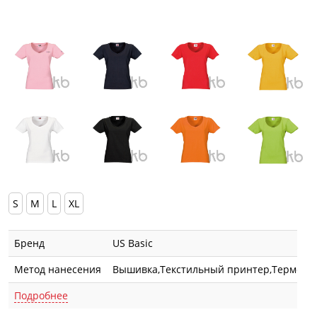
S
M
L
XL
Бренд
US Basic
Метод нанесения
Вышивка,Текстильный принтер,Термотра
Подробнее