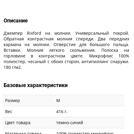
Описание
Описание
Джемпер Rixford на молнии. Универсальный покрой.
Обратная контрастная молния спереди. Два передних
кармана на молнии. Отверстие для большого пальца.
Вставки. Молния легкого скольжения. Полоска на
горловине в контрастном цвете. Микрофлис 100%
полиэстер, чесаный с обоих сторон, антипиллинг снаружи.
180 г/м2.
Базовые характеристики
Размер
M
Вес
416 г.
Цвет товара
темно-синий
Материал товара
100% полиэстер микрофлис