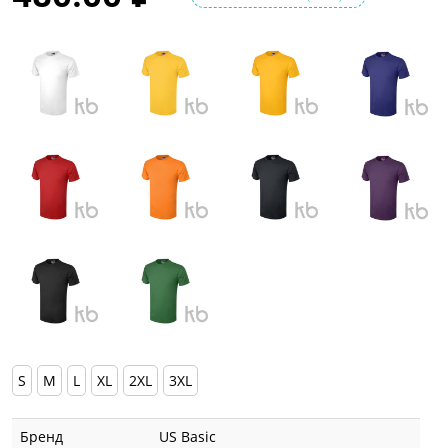
S
M
L
XL
2XL
3XL
Бренд
US Basic