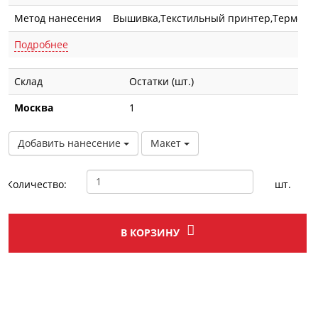
Метод нанесения
Вышивка,Текстильный принтер,Термотра
Подробнее
Склад
Остатки (шт.)
Москва
1
Добавить нанесение
Макет
Количество:
шт.
В КОРЗИНУ
Описание