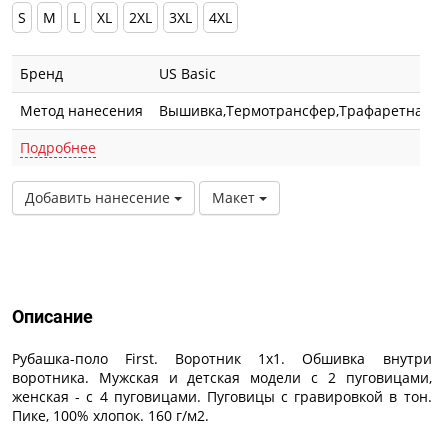
S
M
L
XL
2XL
3XL
4XL
Бренд
US Basic
Метод нанесения
Вышивка,Термотрансфер,Трафаретная п
Подробнее
Добавить нанесение
Макет
Описание
Описание
Рубашка-поло First. Воротник 1х1. Обшивка внутри
воротника. Мужская и детская модели с 2 пуговицами,
женская - с 4 пуговицами. Пуговицы с гравировкой в тон.
Пике, 100% хлопок. 160 г/м2.