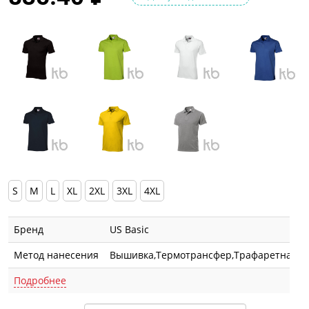
S
M
L
XL
2XL
3XL
4XL
Бренд
US Basic
Метод нанесения
Вышивка,Термотрансфер,Трафаретная п
Подробнее