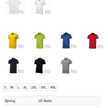
S
M
L
XL
2XL
3XL
4XL
Бренд
US Basic