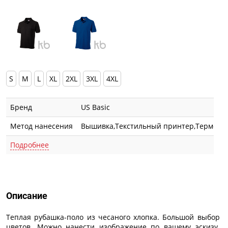
S
M
L
XL
2XL
3XL
4XL
Бренд
US Basic
Метод нанесения
Вышивка,Текстильный принтер,Термотр
Подробнее
Описание
Описание
Теплая рубашка-поло из чесаного хлопка. Большой выбор
цветов. Можно нанести изображение по вашему эскизу.